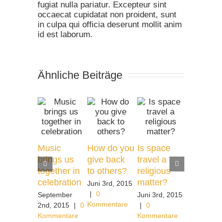
fugiat nulla pariatur. Excepteur sint
occaecat cupidatat non proident, sunt
in culpa qui officia deserunt mollit anim
id est laborum.
Ähnliche Beiträge
8 beautif
Music
How do you
Is space
cathedra
brings us
give back
travel a
explored
together in
to others?
religious
Juni 3rd, 
celebration
matter?
Juni 3rd, 2015
|
0
|
0
Kommenta
September
Juni 3rd, 2015
Kommentare
2nd, 2015
|
0
|
0
Kommentare
Kommentare