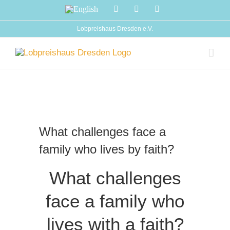
Zum
English
Facebook
Instagram
YouTube
Inhalt
springen
Lobpreishaus Dresden e.V.
Zeige
grösseres
What challenges face a
Bild
family who lives by faith?
What challenges
face a family who
lives with a faith?