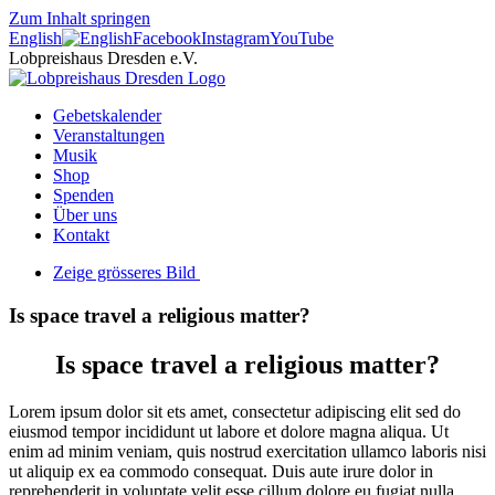
Zum Inhalt springen
English
Facebook
Instagram
YouTube
Lobpreishaus Dresden e.V.
Gebetskalender
Veranstaltungen
Musik
Shop
Spenden
Über uns
Kontakt
Zeige grösseres Bild
Is space travel a religious matter?
Is space travel a religious matter?
Lorem ipsum dolor sit ets amet, consectetur adipiscing elit sed do
eiusmod tempor incididunt ut labore et dolore magna aliqua. Ut
enim ad minim veniam, quis nostrud exercitation ullamco laboris nisi
ut aliquip ex ea commodo consequat. Duis aute irure dolor in
reprehenderit in voluptate velit esse cillum dolore eu fugiat nulla