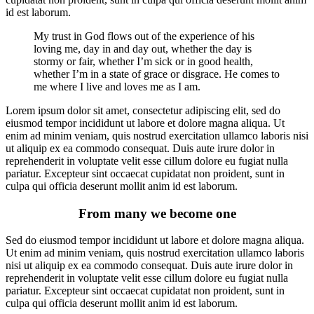
id est laborum.
My trust in God flows out of the experience of his
loving me, day in and day out, whether the day is
stormy or fair, whether I’m sick or in good health,
whether I’m in a state of grace or disgrace. He comes to
me where I live and loves me as I am.
Lorem ipsum dolor sit amet, consectetur adipiscing elit, sed do
eiusmod tempor incididunt ut labore et dolore magna aliqua. Ut
enim ad minim veniam, quis nostrud exercitation ullamco laboris nisi
ut aliquip ex ea commodo consequat. Duis aute irure dolor in
reprehenderit in voluptate velit esse cillum dolore eu fugiat nulla
pariatur. Excepteur sint occaecat cupidatat non proident, sunt in
culpa qui officia deserunt mollit anim id est laborum.
From many we become one
Sed do eiusmod tempor incididunt ut labore et dolore magna aliqua.
Ut enim ad minim veniam, quis nostrud exercitation ullamco laboris
nisi ut aliquip ex ea commodo consequat. Duis aute irure dolor in
reprehenderit in voluptate velit esse cillum dolore eu fugiat nulla
pariatur. Excepteur sint occaecat cupidatat non proident, sunt in
culpa qui officia deserunt mollit anim id est laborum.