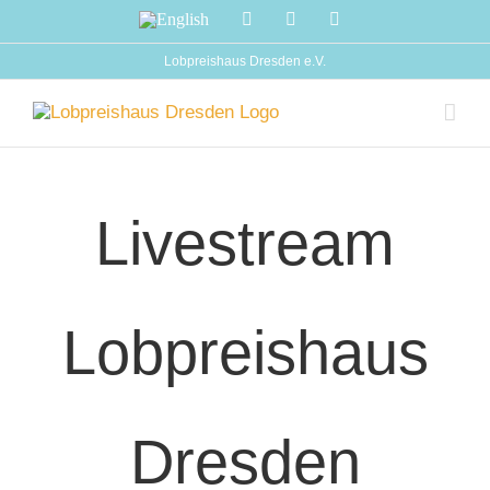
Zum
English
Facebook
Instagram
YouTube
Inhalt
springen
Lobpreishaus Dresden e.V.
Livestream
Lobpreishaus
Dresden