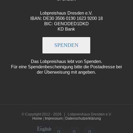
Lobpreishaus Dresden e.V.
IBAN: DE30 3506 0190 1623 9200 18
BIC: GENODED1DKD
KD Bank
SPENDEN
Das Lobpreishaus lebt von Spenden.
Für eine Spendenbescheinigung bitte die Postadresse bei
der Überweisung mit angeben.
© Copyright 2012 -
2026 | Lobpreishaus Dresden e.V.
Home
|
Impressum
|
Datenschutzerklärung
English