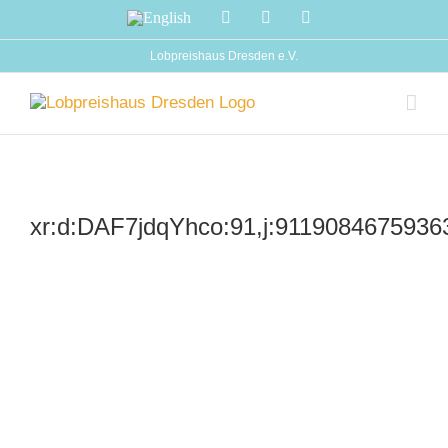
Zum
English
Facebook
Instagram
YouTube
Inhalt
springen
Lobpreishaus Dresden e.V.
xr:d:DAF7jdqYhco:91,j:9119084675936