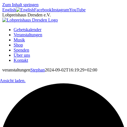
Zum Inhalt springen
English
Facebook
Instagram
YouTube
Lobpreishaus Dresden e.V.
Gebetskalender
Veranstaltungen
Musik
Shop
Spenden
Über uns
Kontakt
veranstaltungen
Stephan
2024-09-02T16:19:29+02:00
Ansicht laden.