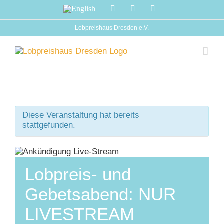
Zum
English
Facebook
Instagram
YouTube
Inhalt
springen
Lobpreishaus Dresden e.V.
Diese Veranstaltung hat bereits
stattgefunden.
Lobpreis- und
Gebetsabend: NUR
LIVESTREAM