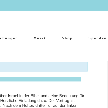
altungen
Musik
Shop
Spenden
lche Bedeutung hat
s biblischer Sicht)?
1:00
über Israel in der Bibel und seine Bedeutung für
Herzliche Einladung dazu. Der Vortrag ist
. Nach dem Hoftor, dritte Tür auf der linken