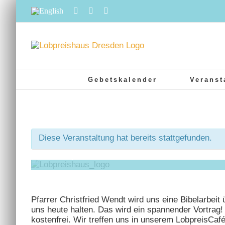
Zum
English
Facebook
Instagram
YouTube
Inhalt
springen
Gebetskalender
Veranst
LobPreisBotschaft: We
Israel für uns heute (au
Diese Veranstaltung hat bereits stattgefunden.
4. September 2020 @ 19:00
-
2
Pfarrer Christfried Wendt wird uns eine Bibelarbeit 
uns heute halten. Das wird ein spannender Vortrag! 
kostenfrei. Wir treffen uns in unserem LobpreisCafé