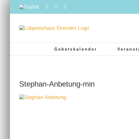
Zum
English
Facebook
Instagram
YouTube
Inhalt
springen
Gebetskalender
Veranst
Stephan-Anbetung-min