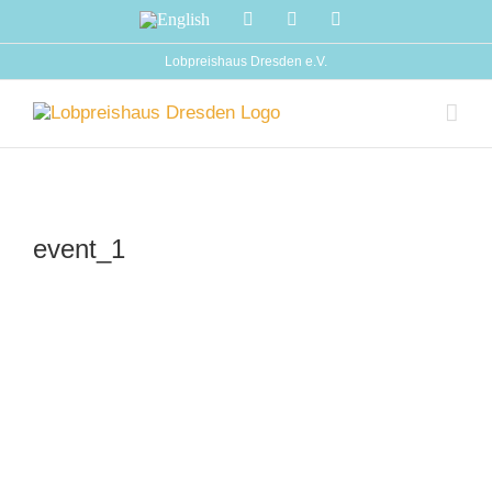
Zum
English
Facebook
Instagram
YouTube
Inhalt
springen
Lobpreishaus Dresden e.V.
event_1