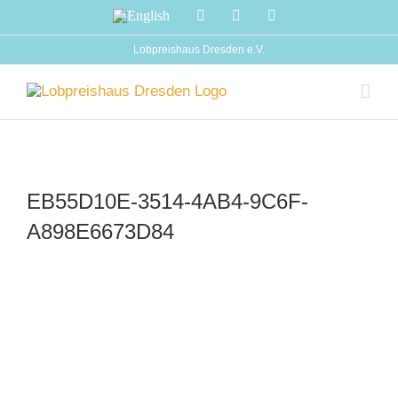
Zum
English
Facebook
Instagram
YouTube
Inhalt
springen
Lobpreishaus Dresden e.V.
EB55D10E-3514-4AB4-9C6F-
A898E6673D84