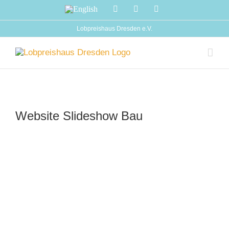
Zum
English
Facebook
Instagram
YouTube
Inhalt
springen
Lobpreishaus Dresden e.V.
Website Slideshow Bau