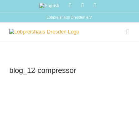
Zum
English
Facebook
Instagram
YouTube
Inhalt
springen
Lobpreishaus Dresden e.V.
blog_12-compressor